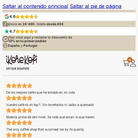
Saltar al contenido principal
Saltar al pie de página
4.6
Envío en
24-48h
. Gratis
desde 40€
4.7
Haz click aquí y reclama tu descuento de
10% en tu primer pedido
España
y
Portugal
0
De los mejores cafés que he tomado en mi vida
Vuestro café es mi top 1. Sin torrefactos ni sabor a quemado
Materia prima de otro nivel. Se nota que aman lo que hacen
The only coffee shop that surprised me by its quality