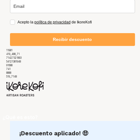
Acepto la
política de privacidad
de IkoreKofi
Recibir descuento
11981
419_488_71
71427321893
54121381948
91688
741
8888
519_7148
¿Qué es esto?
¡Descuento aplicado! 🤑