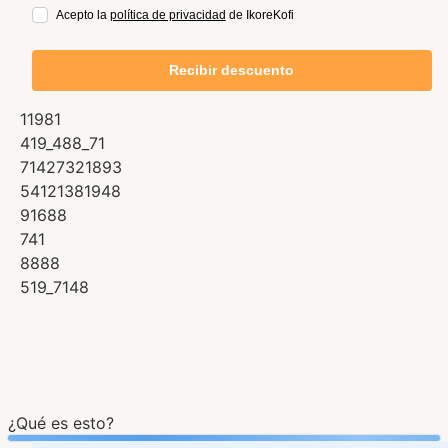
Acepto la
política de privacidad
de IkoreKofi
Recibir descuento
11981
419_488_71
71427321893
54121381948
91688
741
8888
519_7148
¿Qué es esto?