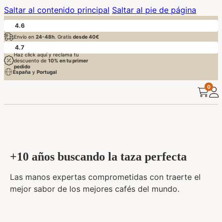
Saltar al contenido principal
Saltar al pie de página
4.6
Envío en
24-48h
. Gratis
desde 40€
4.7
Haz click aquí y reclama tu
descuento de
10% en tu primer
pedido
España
y
Portugal
0
+10 años buscando la taza perfecta
Las manos expertas comprometidas con traerte el
mejor sabor de los mejores cafés del mundo.