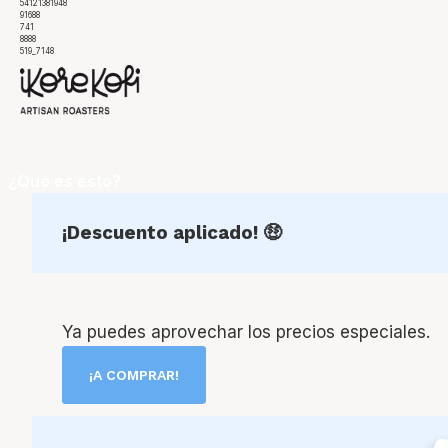
54121381948
91688
741
8888
519_7148
¿Qué es esto?
¡Descuento aplicado! 🤑
Ya puedes aprovechar los precios especiales.
¡A COMPRAR!