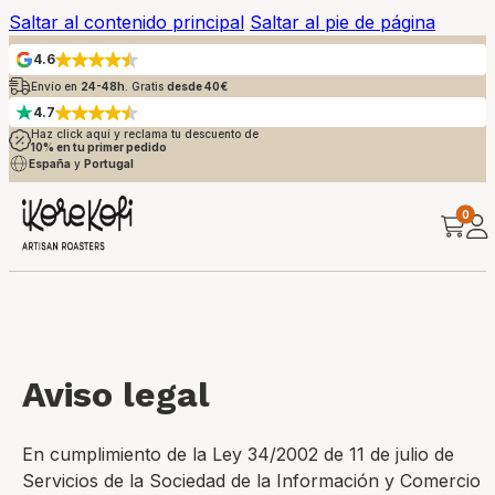
Saltar al contenido principal
Saltar al pie de página
4.6
Envío en
24-48h
. Gratis
desde 40€
4.7
Haz click aquí y reclama tu descuento de
10% en tu primer pedido
España
y
Portugal
0
Aviso legal
En cumplimiento de la Ley 34/2002 de 11 de julio de
Servicios de la Sociedad de la Información y Comercio